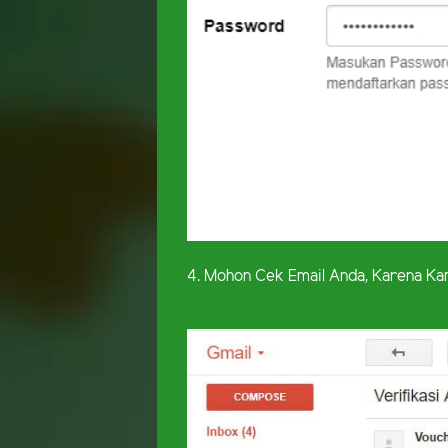
4. Mohon Cek Email Anda, Karena Kam