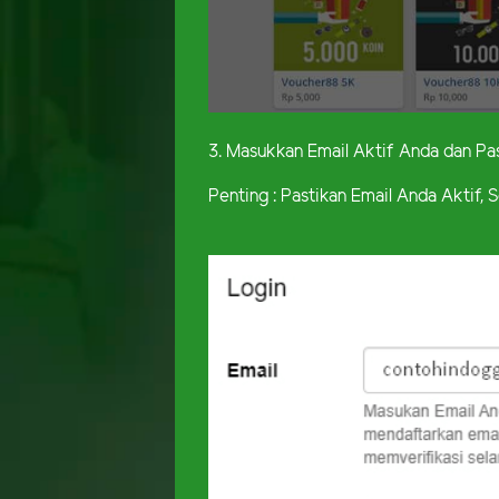
3. Masukkan Email Aktif Anda dan Pa
Penting : Pastikan Email Anda Aktif,