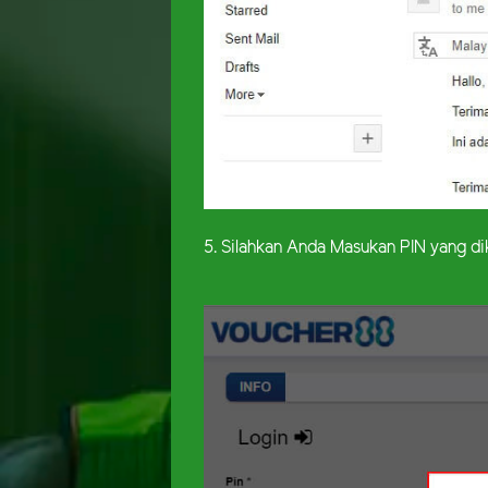
5. Silahkan Anda Masukan PIN yang d