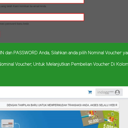
IN dan PASSWORD Anda, Silahkan anda pilih Nominal Voucher yan
Nominal Voucher, Untuk Melanjutkan Pembelian Voucher Di Kolom 