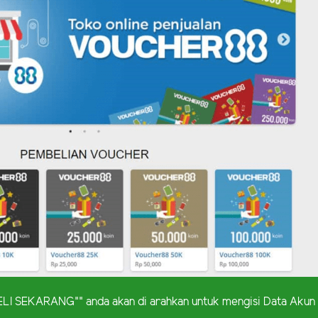
BELI SEKARANG"" anda akan di arahkan untuk mengisi Data Akun