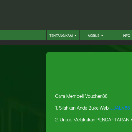
TENTANG KAMI
MOBILE
INFO
Cara Membeli Voucher88
1. Silahkan Anda Buka Web
JUALV88
2. Untuk Melakukan PENDAFTARAN Ata