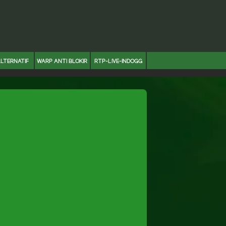
ALTERNATIF
WARP ANTI BLOKIR
RTP-LIVE-INDOGG