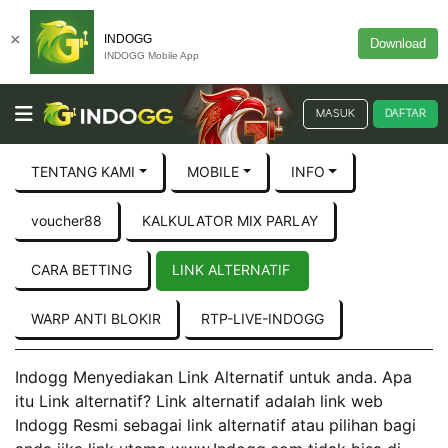
×
INDOGG
Download
INDOGG Mobile App
MASUK
DAFTAR
TENTANG KAMI
MOBILE
INFO
voucher88
KALKULATOR MIX PARLAY
CARA BETTING
LINK ALTERNATIF
WARP ANTI BLOKIR
RTP-LIVE-INDOGG
Indogg Menyediakan Link Alternatif untuk anda. Apa
itu Link alternatif? Link alternatif adalah link web
Indogg Resmi sebagai link alternatif atau pilihan bagi