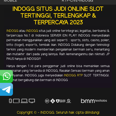
MOBILE
RTP-LIVE-INDOGG
INDOGG SITUS JUDI ONLINE SLOT
TERTINGGI, TERLENGKAP &
TERPERCAYA 2023
INDOGG
atau
INDOGG
situs judi online terintegrasi, legalitas, berlisensi &
terpercaya No.1 di Indonesia SERVER IDN PLAY! INDOGG menyediakan
permainan menggunakkan uang asli seperti : sports, slots, casino, poker,
lotto (togel), esports, tembak ikan. INDOGG Didukung dengan teknologi
terkini yang modern memberikan pengalaman bermain seru, menantang
dan mutakhir dari pada yang lainnya. Raih kemenanganmu dan nikmati JP
PAUS hanya di INDOGG!!!
Hanya dengan 1 id para penggemar judi online bisa memainkan semua
permainan yang tersedia di INDOGG, Rasakan Sensasi bermain yang aman
dan nyaman. INDOGG juga menyediakan
INDOGG RTP
SLOT TERTINGGI.
Selamat bergabung dan bermain di INDOGG
Copyright © - INDOGG. Seluruh hak cipta dilindungi