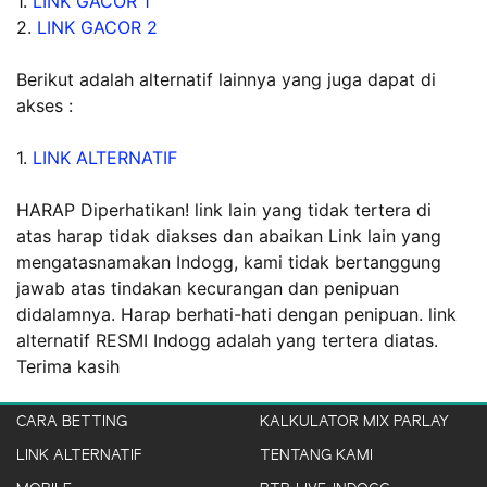
1.
LINK GACOR 1
2.
LINK GACOR 2
Berikut adalah alternatif lainnya yang juga dapat di
akses :
1.
LINK ALTERNATIF
HARAP Diperhatikan! link lain yang tidak tertera di
atas harap tidak diakses dan abaikan Link lain yang
mengatasnamakan Indogg, kami tidak bertanggung
jawab atas tindakan kecurangan dan penipuan
didalamnya. Harap berhati-hati dengan penipuan. link
alternatif RESMI Indogg adalah yang tertera diatas.
Terima kasih
CARA BETTING
KALKULATOR MIX PARLAY
LINK ALTERNATIF
TENTANG KAMI